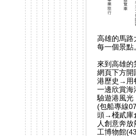
高雄的馬路
每一個景點
來到高雄的
網頁下方開
港歷史→用
一邊欣賞海
驗遊港風光
(包船專線0
頭→棧貳庫
人創意奔放
工博物館(4