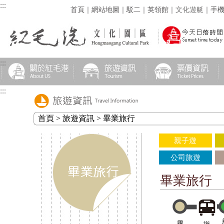
:::
首頁
｜
網站地圖
｜
駁二
｜
英領館
｜
文化遊艇
｜
手
:::
:::
首頁 > 旅遊資訊 > 畢業旅行
親子遊
公司旅遊
畢業旅行