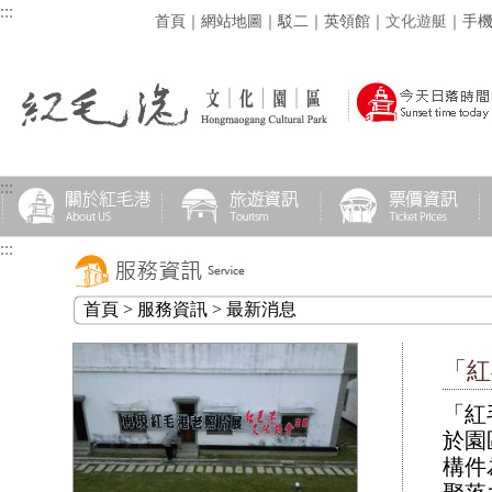
:::
首頁
｜
網站地圖
｜
駁二
｜
英領館
｜
文化遊艇
｜
手
:::
:::
首頁 > 服務資訊 > 最新消息
「紅
「紅
於園
構件