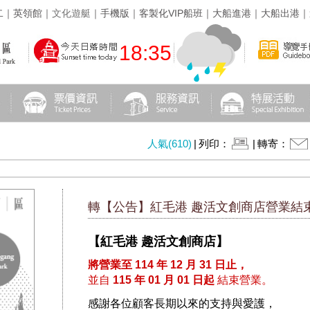
二
｜
英領館
｜
文化遊艇
｜
手機版
｜
客製化VIP船班
｜
大船進港
｜
大船出港
｜
18:35
人氣(610)
|
列印：
|
轉寄：
轉【公告】紅毛港 趣活文創商店營業結束通
【紅毛港 趣活文創商店】
將營業至
114 年 12 月 31 日止
，
並自
115 年 01 月 01 日起
結束營業。
感謝各位顧客長期以來的支持與愛護，