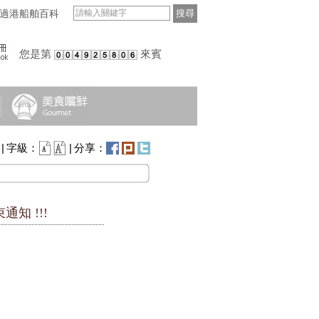
過港船舶百科
搜尋
您是第
來賓
|
字級：
|
分享：
知 !!!