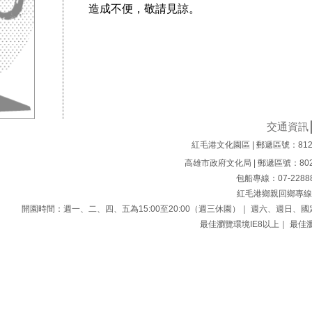
造成不便，敬請見諒。
交通資訊
紅毛港文化園區 | 郵遞區號：812
高雄市政府文化局 | 郵遞區號：802
包船專線：07-228
紅毛港鄉親回鄉專線：0
開園時間：週一、二、四、五為15:00至20:00（週三休園）｜ 週六、週日、國定
最佳瀏覽環境IE8以上｜ 最佳