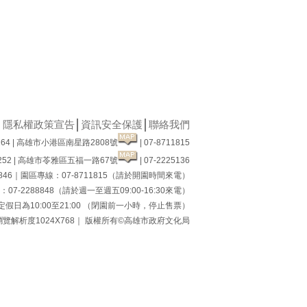
│
隱私權政策宣告
│
資訊安全保護
│
聯絡我們
64 | 高雄市小港區南星路2808號
| 07-8711815
52 | 高雄市苓雅區五福一路67號
| 07-2225136
8846｜園區專線：07-8711815（請於開園時間來電）
7-2288848（請於週一至週五09:00-16:30來電）
假日為10:00至21:00 （閉園前一小時，停止售票）
瀏覽解析度1024X768｜ 版權所有©高雄市政府文化局