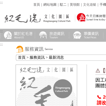
:::
首頁
｜
網站地圖
｜
駁二
｜
英領館
｜
文化遊艇
｜
手
:::
:::
首頁 > 服務資訊 > 最新消息
⚠️
因工
團體
📞 
請改撥