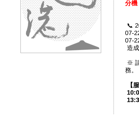
分機 
📞 
07-2
07-2
造成
※ 
務
【服
10:0
13:3