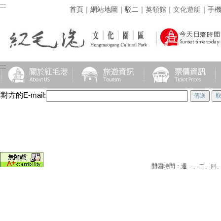
:::
首頁
｜
網站地圖
｜
駁二
｜
英領館
｜
文化遊艇
｜
手
:::
:::
對方的E-mail:
開園時間：週一、二、四、五為