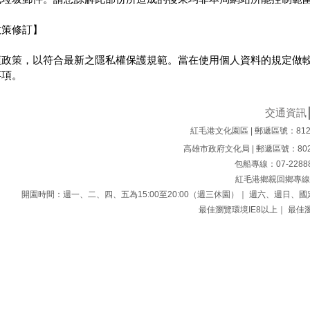
政策修訂】
項政策，以符合最新之隱私權保護規範。當在使用個人資料的規定做
事項。
交通資訊
紅毛港文化園區 | 郵遞區號：812
高雄市政府文化局 | 郵遞區號：802
包船專線：07-228
紅毛港鄉親回鄉專線：0
開園時間：週一、二、四、五為15:00至20:00（週三休園）｜ 週六、週日、國定
最佳瀏覽環境IE8以上｜ 最佳