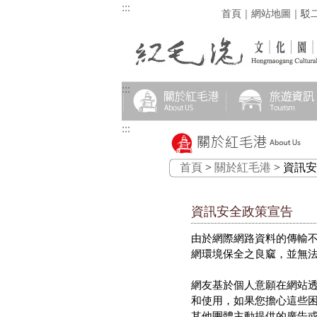
:::
首頁
｜
網站地圖
｜
駁
:::
:::
首頁
>
關於紅毛港
> 資訊
資訊安全政策宣告
由於網際網路資料的傳輸
網環境保全之良窳，並無
網友基於個人意願在網站
和使用，如果您擔心這些
其他團體主動提供的廣告