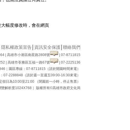
較大幅度修改時，會在網頁
│
隱私權政策宣告
│
資訊安全保護
│
聯絡我們
64 | 高雄市小港區南星路2808號
| 07-8711815
52 | 高雄市苓雅區五福一路67號
| 07-2225136
8846｜園區專線：07-8711815（請於開園時間來電）
7-2288848（請於週一至週五09:00-16:30來電）
假日為10:00至21:00 （閉園前一小時，停止售票）
瀏覽解析度1024X768｜ 版權所有©高雄市政府文化局