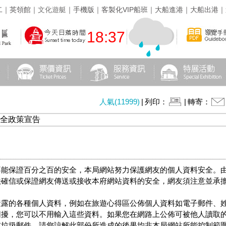
二
｜
英領館
｜
文化遊艇
｜
手機版
｜
客製化VIP船班
｜
大船進港
｜
大船出港
｜
18:37
人氣(11999)
|
列印：
|
轉寄：
安全政策宣告
不能保證百分之百的安全，本局網站努力保護網友的個人資料安全。
法確信或保證網友傳送或接收本府網站資料的安全，網友須注意並承
透露的各種個人資料，例如在旅遊心得區公佈個人資料如電子郵件、
困擾，您可以不用輸入這些資料。如果您在網路上公佈可被他人讀取
或垃圾郵件。請您諒解此部份所造成的後果均非本局網站所能控制範