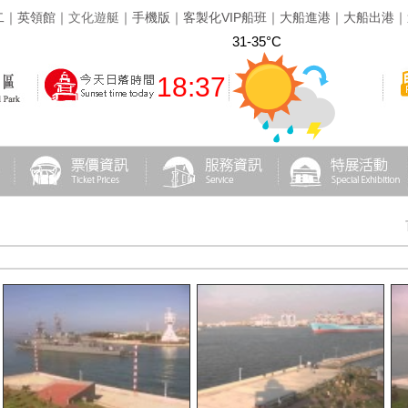
二
｜
英領館
｜
文化遊艇
｜
手機版
｜
客製化VIP船班
｜
大船進港
｜
大船出港
｜
31-35°C
18:37