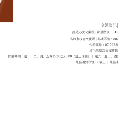
交通資訊
紅毛港文化園區 | 郵遞區號：812
高雄市政府文化局 | 郵遞區號：802
包船專線：07-228
紅毛港鄉親回鄉專線：0
開園時間：週一、二、四、五為15:00至20:00（週三休園）｜ 週六、週日、國定
最佳瀏覽環境IE8以上｜ 最佳