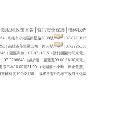
│
隱私權政策宣告
│
資訊安全保護
│
聯絡我們
64 | 高雄市小港區南星路2808號
| 07-8711815
52 | 高雄市苓雅區五福一路67號
| 07-2225136
8846｜園區專線：07-8711815（請於開園時間來電）
7-2288848（請於週一至週五09:00-16:30來電）
假日為10:00至21:00 （閉園前一小時，停止售票）
瀏覽解析度1024X768｜ 版權所有©高雄市政府文化局