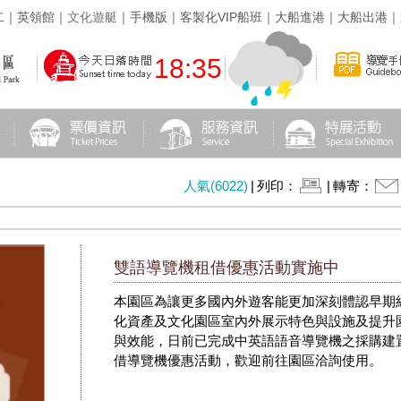
二
｜
英領館
｜
文化遊艇
｜
手機版
｜
客製化VIP船班
｜
大船進港
｜
大船出港
｜
18:35
人氣(6022)
|
列印：
|
轉寄：
雙語導覽機租借優惠活動實施中
本園區為讓更多國內外遊客能更加深刻體認早期
化資產及文化園區室內外展示特色與設施及提升
與效能，日前已完成中英語語音導覽機之採購建
借導覽機優惠活動，歡迎前往園區洽詢使用。