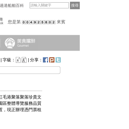
過港船舶百科
搜尋
您是第
來賓
|
字級：
|
分享：
紅毛港聚落聚落珍貴文
園區整體導覽服務品質
置，現正辦理憑門票租