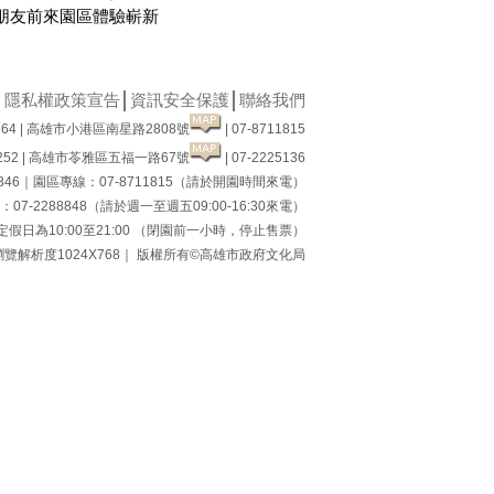
朋友前來園區體驗嶄新
│
隱私權政策宣告
│
資訊安全保護
│
聯絡我們
64 | 高雄市小港區南星路2808號
| 07-8711815
52 | 高雄市苓雅區五福一路67號
| 07-2225136
8846｜園區專線：07-8711815（請於開園時間來電）
7-2288848（請於週一至週五09:00-16:30來電）
假日為10:00至21:00 （閉園前一小時，停止售票）
瀏覽解析度1024X768｜ 版權所有©高雄市政府文化局