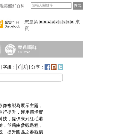
過港船舶百科
搜尋
您是第
來
賓
|
字級：
|
分享：
影像複製為展示主題，
進行提升，運用擴增實
科技，提供來到紅毛港
驗，並藉由參觀過程，
貌，提升園區之參觀價