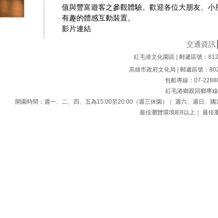
值與豐富遊客之參觀體驗。歡迎各位大朋友、小
有趣的體感互動裝置。
影片連結
交通資訊
紅毛港文化園區 | 郵遞區號：812
高雄市政府文化局 | 郵遞區號：802
包船專線：07-228
紅毛港鄉親回鄉專線：0
開園時間：週一、二、四、五為15:00至20:00（週三休園）｜ 週六、週日、國定
最佳瀏覽環境IE8以上｜ 最佳