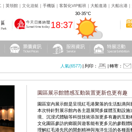
二
｜
英領館
｜
文化遊艇
｜
手機版
｜
客製化VIP船班
｜
大船進港
｜
大船出港
｜
30-35°C
18:37
人氣(6577)
|
列印：
|
轉寄：
園區展示館體感互動裝置更新也更有趣
園區室內展示館是呈現紅毛港聚落的生活點滴與
本次特針對展示館內各主題展間多媒體互動設施
境、沉浸式體驗等科技技術添加更多有趣的互動
文化園區參訪的鄉親與遊客能有更多元的參觀體
理解紅毛港先民的開創精神與海洋生活的各種面