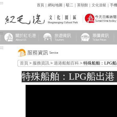
:::
首頁
｜
網站地圖
｜
駁二
｜
英領館
｜
文化遊艇
｜
手
:::
:::
首頁
>
服務資訊
>
過港船舶百科
> 特殊船舶：LPG
特殊船舶：LPG船出港