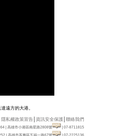
送達遠方的大港。
│
隱私權政策宣告
│
資訊安全保護
│
聯絡我們
64 | 高雄市小港區南星路2808號
| 07-8711815
52 | 高雄市苓雅區五福一路67號
| 07-2225136