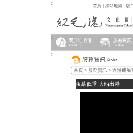
:::
首頁
｜
網站地圖
｜
駁
:::
:::
首頁
>
服務資訊
>
過港船舶
夜幕低垂 大船出港