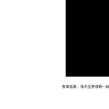
夜幕低垂，海天交界僅剩一