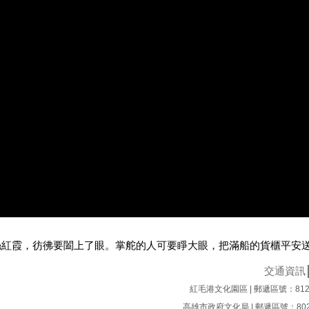
絲紅霞，彷彿要闔上了眼。掌舵的人可要睜大眼，把滿船的貨櫃平安
交通資訊
紅毛港文化園區 | 郵遞區號：812
高雄市政府文化局 | 郵遞區號：802