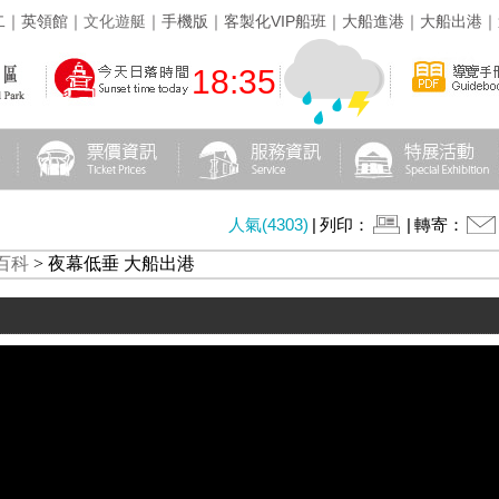
二
｜
英領館
｜
文化遊艇
｜
手機版
｜
客製化VIP船班
｜
大船進港
｜
大船出港
｜
18:35
人氣(4303)
|
列印：
|
轉寄：
百科
> 夜幕低垂 大船出港