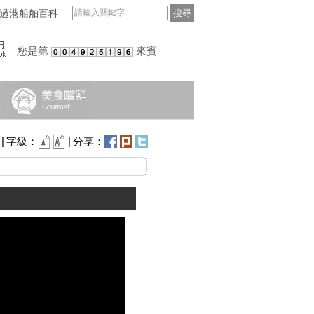
過港船舶百科
搜尋
您是第
來賓
|
字級：
|
分享：