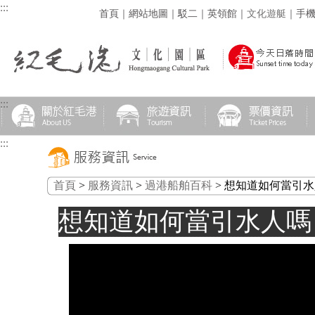
:::
首頁
｜
網站地圖
｜
駁二
｜
英領館
｜
文化遊艇
｜
手
:::
:::
首頁
>
服務資訊
>
過港船舶百科
> 想知道如何當引
想知道如何當引水人嗎