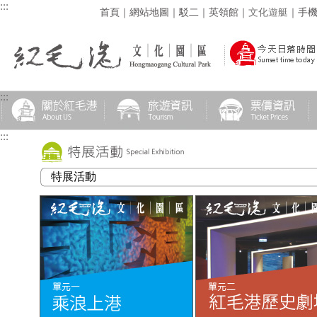
:::
首頁
｜
網站地圖
｜
駁二
｜
英領館
｜
文化遊艇
｜
手
:::
:::
特展活動