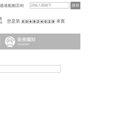
過港船舶百科
搜尋
您是第
來賓