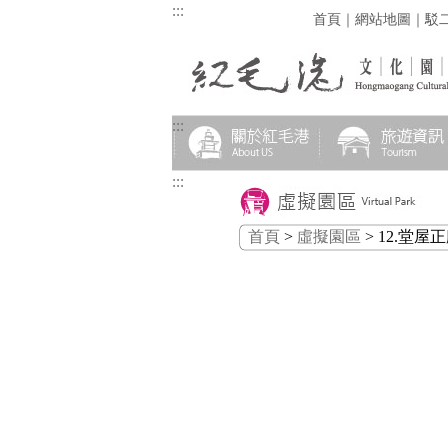
:::
首頁
｜
網站地圖
｜
駁
:::
:::
首頁
>
虛擬園區
> 12.堂屋