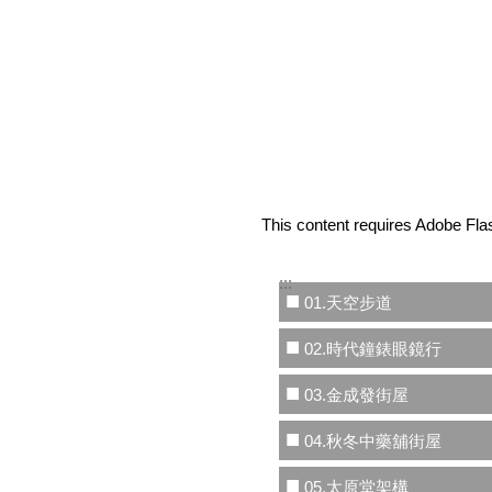
This content requires Adobe Flas
:::
■
01.天空步道
■
02.時代鐘錶眼鏡行
■
03.金成發街屋
■
04.秋冬中藥舖街屋
■
05.太原堂架構