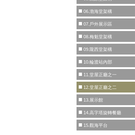
■
06.渤海堂架構
■
07.戶外展示區
■
08.梅魁堂架構
■
09.隴西堂架構
■
10.輪渡站內部
■
11.堂屋正廳之一
■
12.堂屋正廳之二
■
13.展示館
■
14.高字塔旋轉餐廳
■
15.觀海平台