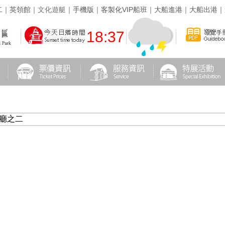
二
｜
英領館
｜
文化遊艇
｜
手機版
｜
客製化VIP船班
｜
大船進港
｜
大船出港
｜
18:37
正廳之二